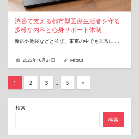
渋谷で支える都市型医療生活者を守る
多様な内科と心身サポート体制
新宿や池袋などと並び、東京の中でも非常に
…
2025年10月21日
Mitsui
投
次
1
2
3
…
5
»
の
稿
記
の
検索
事
ペ
検索
ー