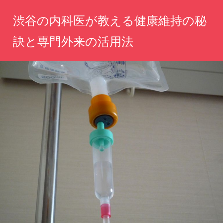
コ
渋谷の内科医が教える健康維持の秘
ン
テ
訣と専門外来の活用法
ン
心
ツ
と
へ
体
の
ス
健
キ
康
ッ
を
守
プ
る、
専
門
医
の
知
恵
と