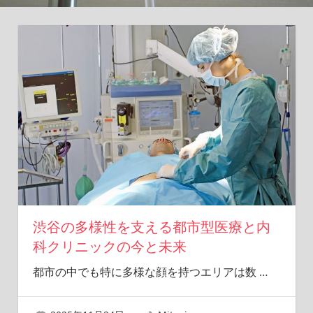
ヒ
ン
ト
を
あ
な
た
に。
渋谷の多様性を支える都市型医療と内
科クリニックの今と未来
都市の中でも特に多様な顔を持つエリアは数
…