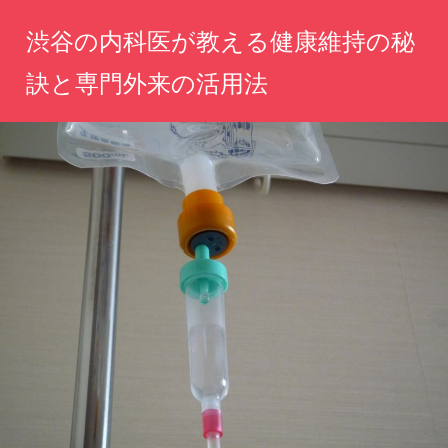
コ
渋谷の内科医が教える健康維持の秘
ン
テ
訣と専門外来の活用法
ン
心
ツ
と
へ
体
の
ス
健
キ
康
ッ
を
守
プ
る、
専
門
医
の
知
恵
と