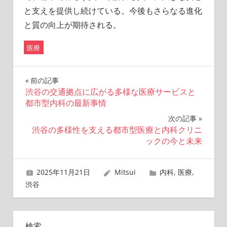
と支えを提供し続けている。今後もさらなる進化
と質の向上が期待される。
医療
投
前の記事
渋谷の交通拠点に広がる多様な医療サービスと
稿
都市型内科の最新事情
ナ
次の記事
渋谷の多様性を支える都市型医療と内科クリニ
ビ
ックの今と未来
ゲ
2025年11月21日
Mitsui
内科
,
医療
,
ー
渋谷
シ
ョ
検索