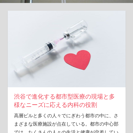
ヒ
ン
ト
を
あ
な
た
に。
渋谷で進化する都市型医療の現場と多
様なニーズに応える内科の役割
高層ビルと多くの人々でにぎわう都市の中に、さ
まざまな医療施設が点在している。
都市の中心部
では、たくさんの人々の生活と健康が交差してい