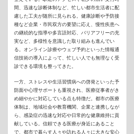
間、迅速な診断体制など、忙しい都市生活者に配
慮した工夫が随所に見られる。健康診断や予防接
種など企業・市民双方の要望に応え、慢性疾患へ
の継続的な指導や多言語対応、バリアフリーの充
実など、多様性を意識した取り組みも進んでい
る。オンライン診療やウェブ予約といった情報通
信技術の導入によって、忙しい人でも無理なく受
診できる環境も整ってきた。
一方、ストレスや生活習慣病への啓発といった予
防面や心理サポートも重視され、医療従事者がき
め細やかに対応している点も特徴だ。都市の医療
体制は、地域社会や教育機関、企業と連携しなが
ら、感染症の迅速な対応や日常的な健康維持に貢
献している。信頼できる医療が身近にあること
で、都市で暮らす人々や訪れる人々に大きな安心