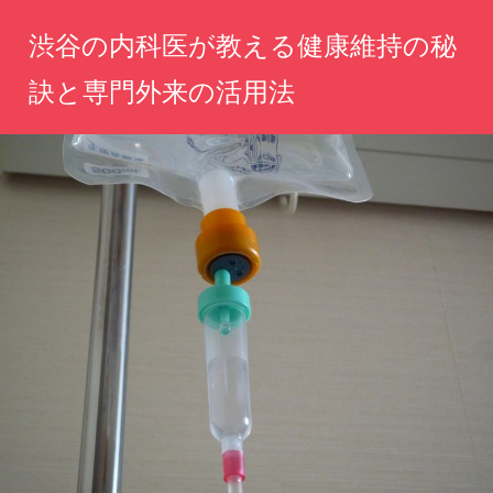
コ
渋谷の内科医が教える健康維持の秘
ン
テ
訣と専門外来の活用法
ン
心
ツ
と
へ
体
の
ス
健
キ
康
ッ
を
守
プ
る、
専
門
医
の
知
恵
と