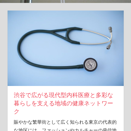
ヒ
ン
ト
を
あ
な
た
に。
渋谷で広がる現代型内科医療と多彩な
暮らしを支える地域の健康ネットワー
ク
賑やかな繁華街として広く知られる東京の代表的
な地区には、ファッションやカルチャーの発信地