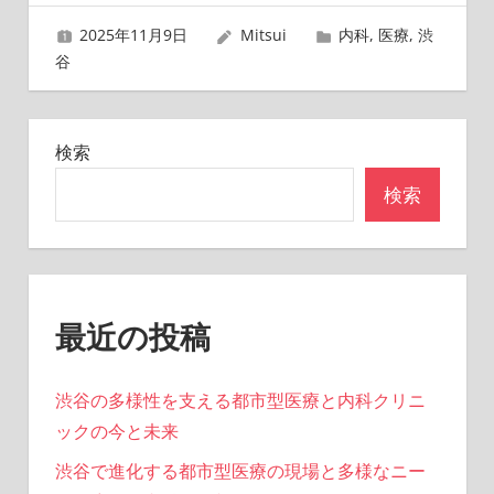
ゲ
2025年11月9日
Mitsui
内科
,
医療
,
渋
ー
谷
シ
ョ
検索
ン
検索
最近の投稿
渋谷の多様性を支える都市型医療と内科クリニ
ックの今と未来
渋谷で進化する都市型医療の現場と多様なニー