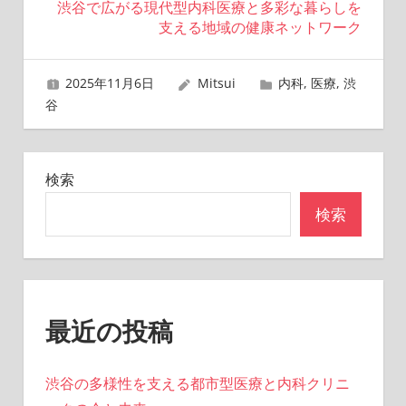
渋谷で広がる現代型内科医療と多彩な暮らしを
ビ
支える地域の健康ネットワーク
ゲ
2025年11月6日
Mitsui
内科
,
医療
,
渋
ー
谷
シ
ョ
検索
ン
検索
最近の投稿
渋谷の多様性を支える都市型医療と内科クリニ