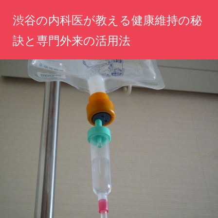
コ
渋谷の内科医が教える健康維持の秘
ン
テ
訣と専門外来の活用法
ン
心
ツ
と
へ
体
の
ス
健
キ
康
ッ
を
守
プ
る、
専
門
医
の
知
恵
と