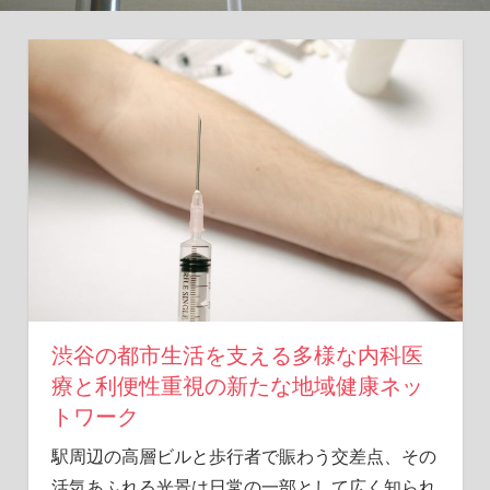
ヒ
ン
ト
を
あ
な
た
に。
渋谷の都市生活を支える多様な内科医
療と利便性重視の新たな地域健康ネッ
トワーク
駅周辺の高層ビルと歩行者で賑わう交差点、その
活気あふれる光景は日常の一部として広く知られ