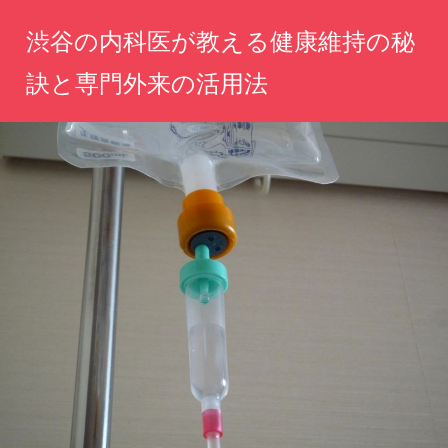
コ
渋谷の内科医が教える健康維持の秘
ン
テ
訣と専門外来の活用法
ン
心
ツ
と
へ
体
の
ス
健
キ
康
ッ
を
守
プ
る、
専
門
医
の
知
恵
と