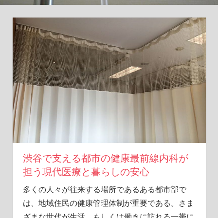
ヒ
ン
ト
を
あ
な
た
に。
渋谷で支える都市の健康最前線内科が
担う現代医療と暮らしの安心
多くの人々が往来する場所であるある都市部で
は、地域住民の健康管理体制が重要である。
さま
ざまな世代が生活、もしくは働きに訪れる一帯に