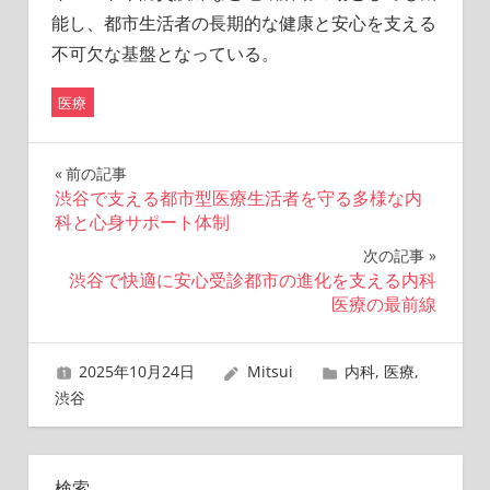
能し、都市生活者の長期的な健康と安心を支える
不可欠な基盤となっている。
医療
投
前の記事
渋谷で支える都市型医療生活者を守る多様な内
稿
科と心身サポート体制
ナ
次の記事
渋谷で快適に安心受診都市の進化を支える内科
ビ
医療の最前線
ゲ
2025年10月24日
Mitsui
内科
,
医療
,
ー
渋谷
シ
ョ
検索