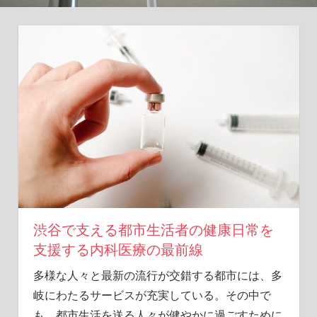
ヒ
ン
ト
を
あ
な
た
に。
渋谷で支える都市生活者の健康日常を
支援する内科医療の最前線
多様な人々と最新の流行が交錯する都市には、多
岐にわたるサービスが充実している。
その中で
も、都市生活を送る人々が健やかに過ごすために