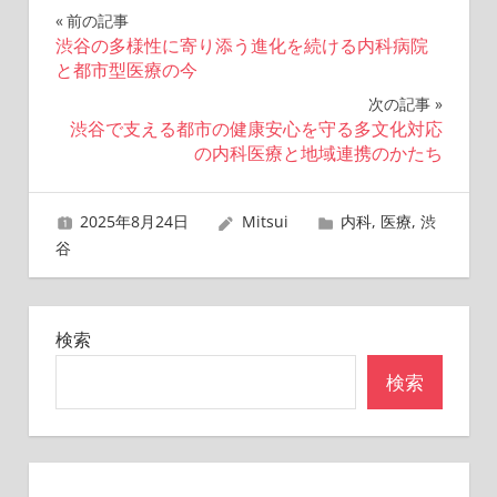
投
前の記事
渋谷の多様性に寄り添う進化を続ける内科病院
稿
と都市型医療の今
ナ
次の記事
渋谷で支える都市の健康安心を守る多文化対応
ビ
の内科医療と地域連携のかたち
ゲ
2025年8月24日
Mitsui
内科
,
医療
,
渋
ー
谷
シ
ョ
検索
ン
検索