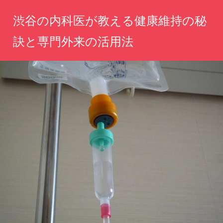
コ
渋谷の内科医が教える健康維持の秘
ン
テ
訣と専門外来の活用法
ン
心
ツ
と
へ
体
の
ス
健
キ
康
ッ
を
守
プ
る、
専
門
医
の
知
恵
と