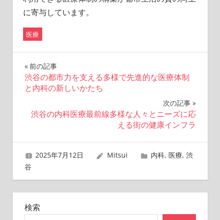
に寄与しています。
医療
投
前の記事
渋谷の都市力を支える多様で先進的な医療体制
稿
と内科の新しいかたち
ナ
次の記事
渋谷の内科医療最前線多様な人々とニーズに応
ビ
える街の健康インフラ
ゲ
2025年7月12日
Mitsui
内科
,
医療
,
渋
ー
谷
シ
ョ
検索