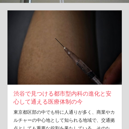
ヒ
ン
ト
を
あ
な
た
に。
渋谷で見つける都市型内科の進化と安
心して通える医療体制の今
東京都区部の中でも特に人通りが多く、商業やカ
ルチャーの中心地として知られる地域で、交通拠
点としても重要な役割を果たしている。
そのた