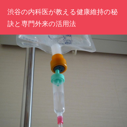
コ
渋谷の内科医が教える健康維持の秘
ン
テ
訣と専門外来の活用法
ン
心
ツ
と
へ
体
の
ス
健
キ
康
ッ
を
守
プ
る、
専
門
医
の
知
恵
と